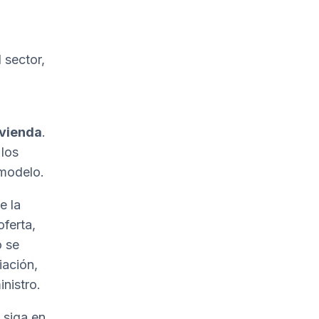
 sector,
ivienda
.
 los
 modelo.
e la
ferta,
o se
iación,
inistro.
 siga en