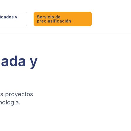
ficados y
Servicio de
preclasificación
zada y
los proyectos
nología.