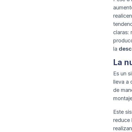
aumento
realice
tendenc
claras:
producc
la
desc
La n
Es un s
lleva a
de mane
montaje 
Este si
reduce 
realiza