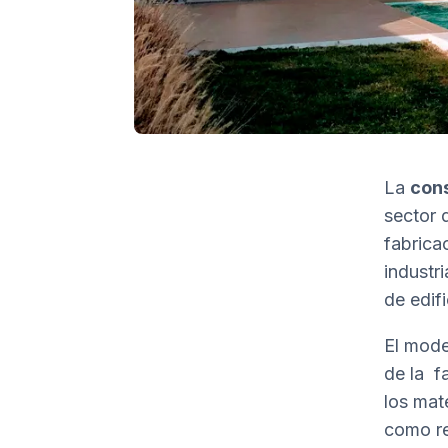
La
cons
sector d
fabrica
industr
de edifi
El mode
de la f
los mat
como re