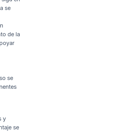
a se
on
to de la
apoyar
so se
onentes
s y
ntaje se