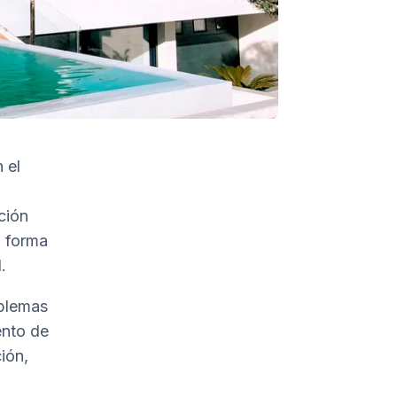
 el
ción
a forma
.
oblemas
ento de
ión,