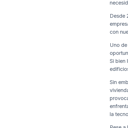
necesid
Desde 2
empresa
con nue
Uno de 
oportun
Si bien 
edifici
Sin emb
viviend
provoca
enfrenta
la tecn
Pese a 