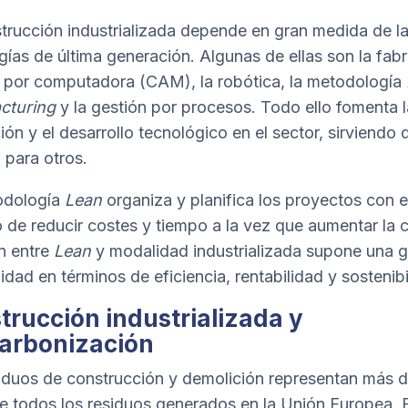
trucción industrializada depende en gran medida de l
gías de última generación. Algunas de ellas son la fab
a por computadora (CAM), la robótica, la metodología
cturing
y la gestión por procesos. Todo ello fomenta l
ión y el desarrollo tecnológico en el sector, sirviendo 
 para otros.
odología
Lean
organiza y planifica los proyectos con e
o de reducir costes y tiempo a la vez que aumentar la c
n entre
Lean
y modalidad industrializada supone una g
idad en términos de eficiencia, rentabilidad y sostenibi
trucción industrializada y
arbonización
iduos de construcción y demolición representan más 
de todos los residuos generados en la Unión Europea. 