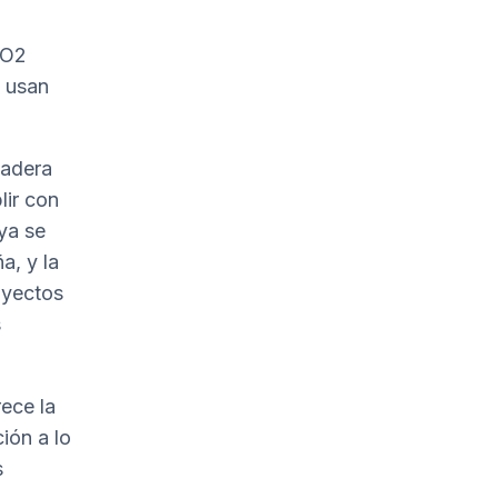
CO2
 usan
madera
lir con
ya se
a, y la
oyectos
s
ece la
ión a lo
s