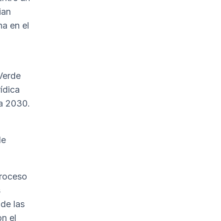
ian
na en el
 Verde
ídica
 a 2030.
de
proceso
s
 de las
n el