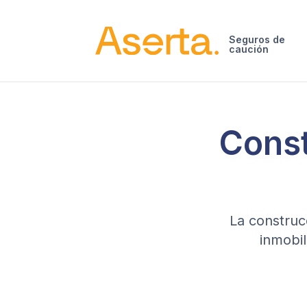
Saltar al contenido
Seguros de
caución
Const
La construcc
inmobil