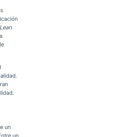
as
ricación
Lean
a
de
l
alidad.
ran
lidad.
de un
Entre un