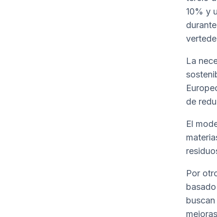
10% y u
durante
vertede
La nece
sosteni
Europeo
de redu
El mode
materia
residuo
Por otr
basado 
buscan 
mejoras