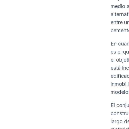
medio a
alterna
entre u
cemento
En cuan
es el q
el obje
está in
edifica
inmobil
modelos
El conj
constru
largo de