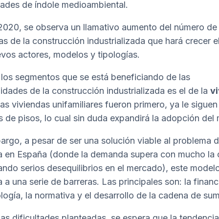
ades de índole medioambiental.
020, se observa un llamativo aumento del número de
s de la construcción industrializada que hará crecer el
vos actores, modelos y tipologías.
los segmentos que se está beneficiando de las
idades de la construcción industrializada es el de la
v
las viviendas unifamiliares fueron primero, ya le siguen
os de pisos, lo cual sin duda expandirá la adopción del
argo, a pesar de ser una solución viable al problema d
a en España (donde la demanda supera con mucho la o
ndo serios desequilibrios en el mercado), este model
 a una serie de barreras. Las principales son: la financ
ología, la normativa y el desarrollo de la cadena de sum
las dificultades planteadas, se espera que la tendencia