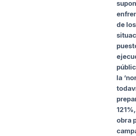
supond
enfren
de los
situac
puest
ejecu
públic
la ‘n
todav
prepa
121%, 
obra p
campa