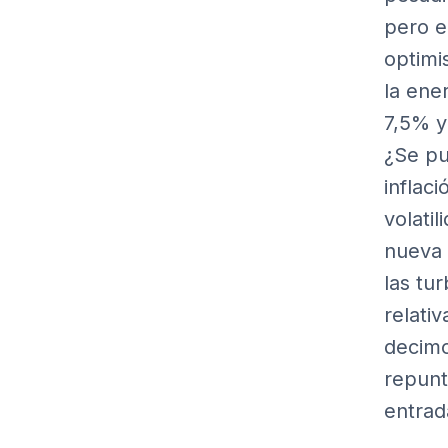
pero e
optimi
la ene
7,5% y
¿Se pu
inflac
volatil
nueva 
las tu
relati
decimo
repunt
entrad