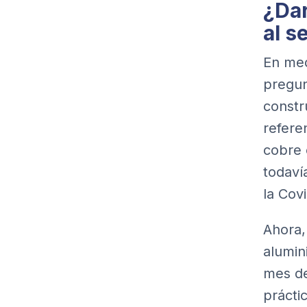
¿Dar
al s
En med
pregun
constr
refere
cobre 
todaví
la Covi
Ahora,
alumin
mes de
prácti