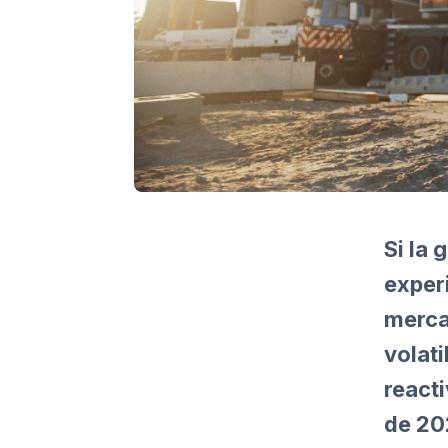
Si la 
exper
merca
volat
react
de 20