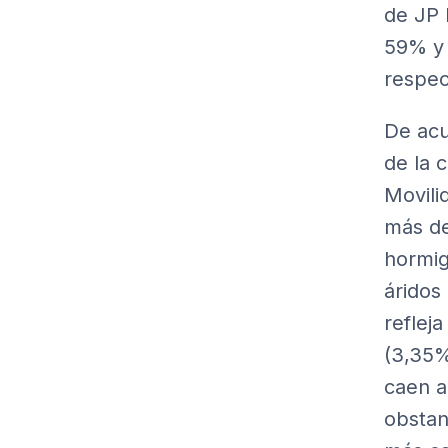
de JP 
59% y 
respec
De acu
de la 
Movili
más de
hormig
áridos
reflej
(3,35%
caen a
obstan