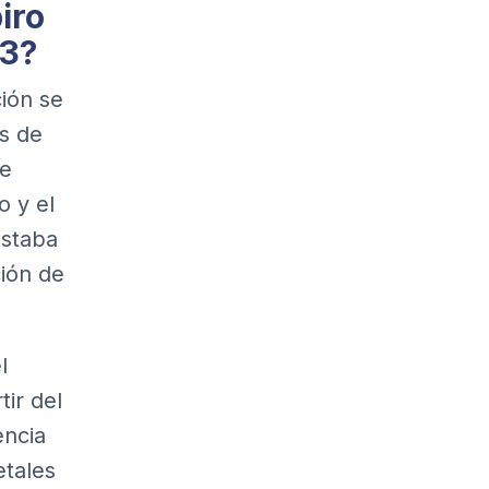
iro
23?
ión se
s de
de
o y el
estaba
ción de
l
ir del
encia
etales