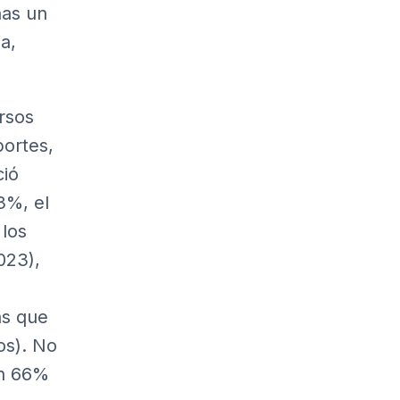
has un
a,
rsos
portes,
ció
3%, el
los
023),
as que
os). No
un 66%