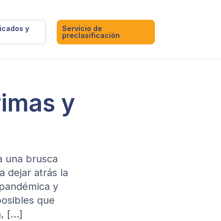
ficados y
Servicio de
preclasificación
rimas y
ta una brusca
 dejar atrás la
spandémica y
posibles que
, […]