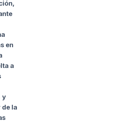
ción,
ante
ha
as en
a
lta a
s
 y
 de la
as