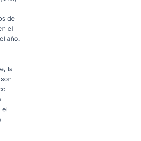
os de
en el
el año.
a
e, la
 son
co
a
 el
a