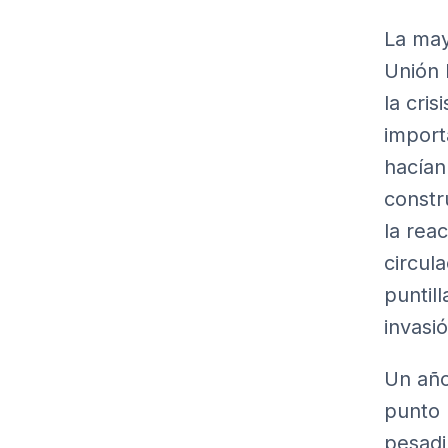
La may
Unión 
la cri
import
hacían
constr
la rea
circul
puntil
invasi
Un año
punto 
pesadi