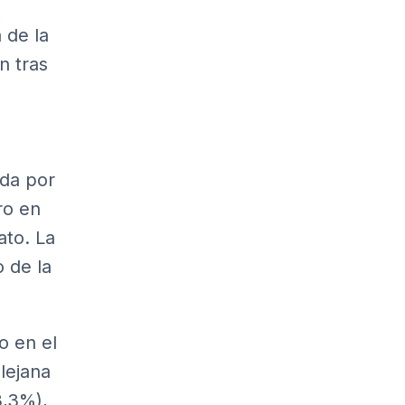
 de la
n tras
ada por
ro en
ato. La
o de la
do en el
lejana
3,3%),