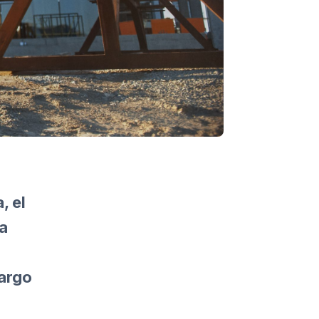
, el
la
largo