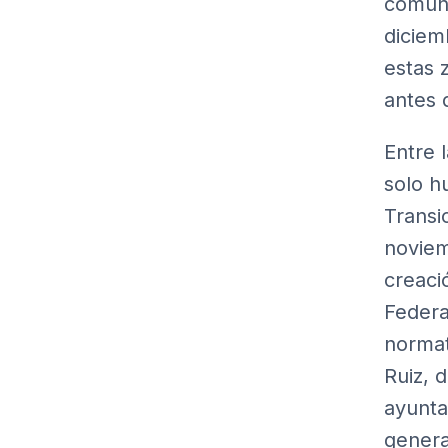
comuni
diciem
estas 
antes 
Entre 
solo h
Transi
noviem
creaci
Federa
normat
Ruiz, 
ayunta
genera