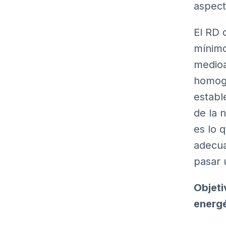
aspect
El RD 
mínimo
medioa
homoge
establ
de la 
es lo 
adecua
pasar 
Objeti
energé