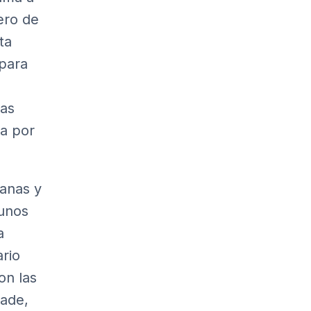
ero de
ta
 para
sas
ba por
anas y
 unos
a
rio
on las
uade,