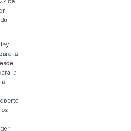
 27 de
er
ndo
 ley
para la
desde
para la
la
Roberto
los
oder