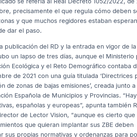
cado se refería al Real Decreto 1052/2022, de
bre, precisamente el que regula cómo deben s
zonas y que muchos regidores estaban espera
de dar el paso.
la publicación del RD y la entrada en vigor de la
ubo un lapso de tres días, aunque el Ministerio 
ción Ecológica y el Reto Demográfico contaba 
bre de 2021 con una guía titulada ‘Directrices 
ón de zonas de bajas emisiones’, creada junto a 
ción Española de Municipios y Provincias. “Hay
ivas, españolas y europeas”, apunta también 
director de Lector Vision, “aunque es cierto que 
mientos que quieran implantar sus ZBE deben
r sus propias normativas y ordenanzas para p