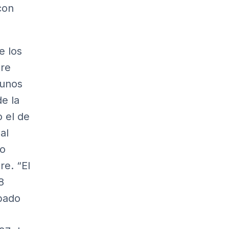
con
e los
tre
gunos
de la
 el de
al
to
e. “El
8
bado