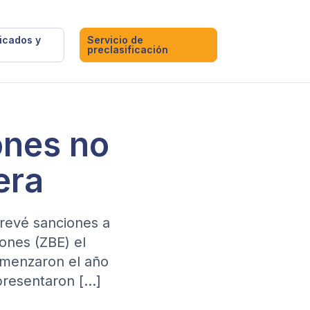
ficados y
Servicio de
preclasificación
ones no
era
prevé sanciones a
ones (ZBE) el
omenzaron el año
presentaron […]