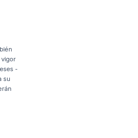
bién
 vigor
eses -
a su
erán