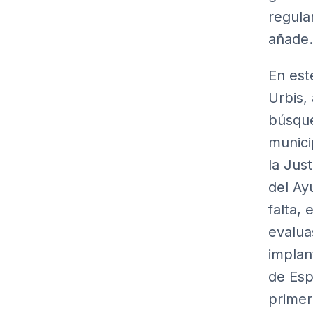
regula
añade.
En est
Urbis,
búsque
munici
la Jus
del Ay
falta,
evalua
implan
de Espa
primer