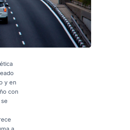
ética
reado
o y en
año con
 se
rece
uma a