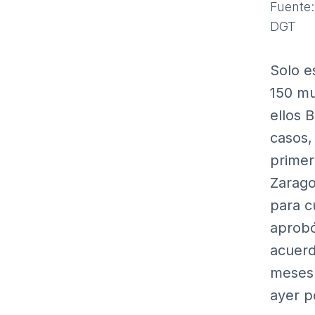
Fuente:
DGT
Solo e
150 mu
ellos 
casos,
primer
Zarago
para c
aprobó
acuerd
meses 
ayer po