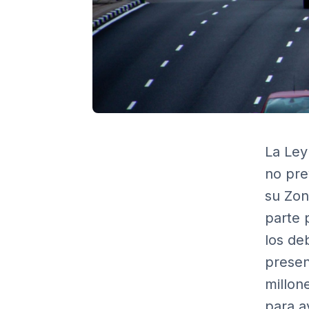
La Ley
no pre
su Zon
parte 
los de
presen
millon
para a